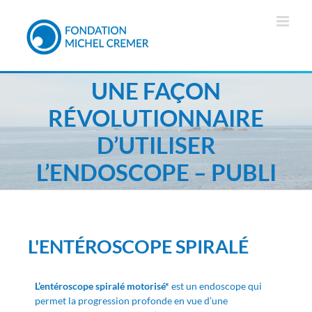
UNE FAÇON
RÉVOLUTIONNAIRE
D’UTILISER
L’ENDOSCOPE – PUBLI
L'ENTÉROSCOPE SPIRALÉ
L’entéroscope spiralé motorisé*
est un endoscope qui
permet la progression profonde en vue d’une