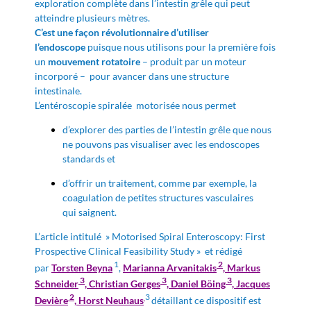
exploration complète dans l’intestin grêle qui peut
atteindre plusieurs mètres.
C’est une façon révolutionnaire d’utiliser
l’endoscope
puisque nous utilisons pour la première fois
un
mouvement rotatoire
– produit par un moteur
incorporé – pour avancer dans une structure
intestinale.
L’entéroscopie spiralée motorisée nous permet
d’explorer des parties de l’intestin grêle que nous
ne pouvons pas visualiser avec les endoscopes
standards et
d’offrir un traitement, comme par exemple, la
coagulation de petites structures vasculaires
qui
saignent.
L’article intitulé » Motorised Spiral Enteroscopy: First
Prospective Clinical Feasibility Study » et rédigé
1
2
par
Torsten Beyna
,
Marianna Arvanitakis
,
Markus
3
3
3
Schneider
,
Christian Gerges
,
Daniel Böing
,
Jacques
2
3
Devière
,
Horst Neuhaus
détaillant ce dispositif est