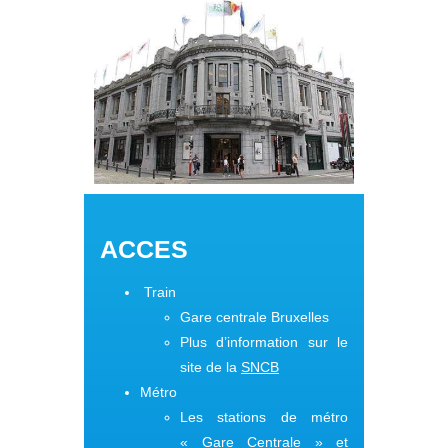
ACCES
Train
Gare centrale Bruxelles
Plus d’information sur le
site de la
SNCB
Métro
Les stations de métro
« Gare Centrale » et