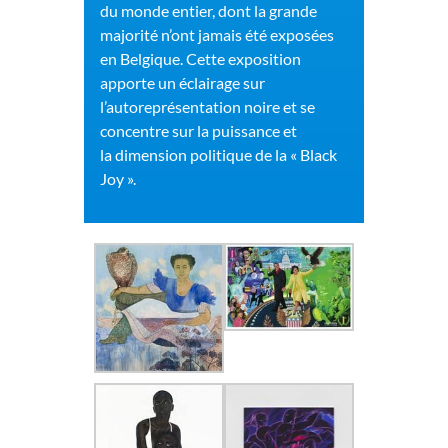
du monde entier, dont la grande
majorité n’ont jamais été exposées
en Belgique. Cette exposition
apporte un éclairage sur
l’autoreprésentation noire et se
concentre sur la puissance et
la dimension politique de la « Black
Joy ».