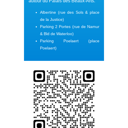
autour du Palais des Beaux-Arts.
Albertine
(rue des Sols & place
de la Justice)
Parking 2 Portes
(rue de Namur
& Bld de Waterloo)
Parking Poelaert
(place
Poelaert)