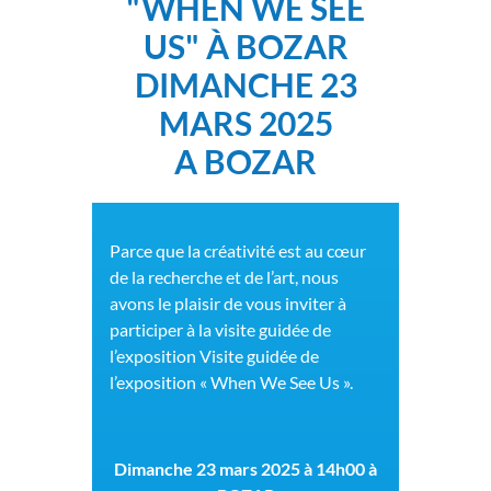
"WHEN WE SEE
US" À BOZAR
DIMANCHE 23
MARS 2025
A BOZAR
Parce que la créativité est au cœur
de la recherche et de l’art, nous
avons le plaisir de vous inviter à
participer à la visite guidée de
l’exposition Visite guidée de
l’exposition « When We See Us ».
Dimanche 23 mars 2025 à 14h00
à