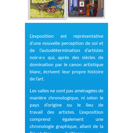
L’exposition est représentative
d’une nouvelle perception de soi et
de l’autodétermination
d’artistes
noir·e·s qui, après des siècles de
domination par le canon artistique
blanc, écrivent leur propre histoire
de l’art.
Les salles ne sont pas
aménagées de
manière chronologique, ni
selon le
pays d’origine ou le lieu de
travail
des artistes.
L’exposition
comprend également une
chronologie graphique, allant de la