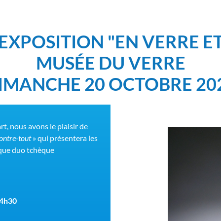
L'EXPOSITION "EN VERRE 
MUSÉE DU VERRE
IMANCHE 20 OCTOBRE 20
rt, nous avons le plaisir de
contre-tout
» qui présentera les
ique duo tchèque
14h30