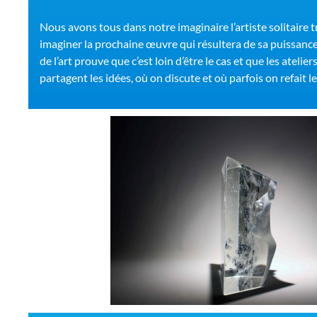
Nous avons tous dans notre imaginaire l’artiste solitaire tr
imaginer la prochaine œuvre qui résultera de sa puissance 
de l’art prouve que c’est loin d’être le cas et que les atelie
partagent les idées, où on discute et où parfois on refait 