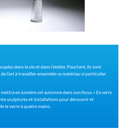
ouples dans la vie et dans l’atelier. Pourtant, ils sont
 l’art à travailler ensemble ce matériau si particulier
e mettra en lumière cet automne dans son focus «
En verre
rente sculptures et installations pour découvrir et
e le verre à quatre mains.