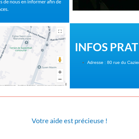
ns de nous en informer afin de
aces.
I
NFOS
PRAT
Adresse : 80 rue du Cazie
Votre aide est précieuse !