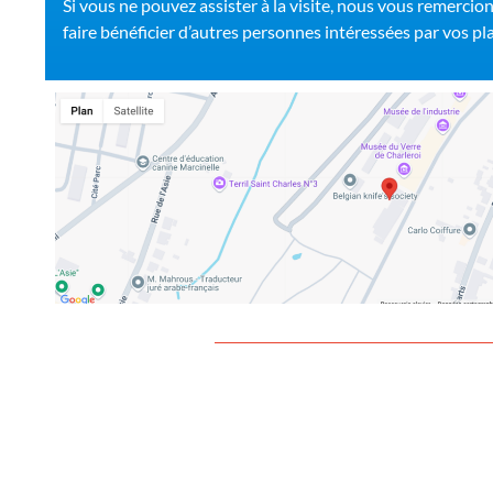
Si vous ne pouvez assister à la visite, nous vous remercio
faire bénéficier d’autres personnes intéressées par vos pl