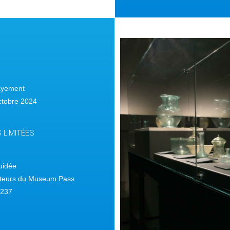
ayement
ctobre 2024
 LIMITÉES
guidée
enteurs du Museum Pass
 6237