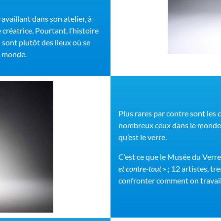
availlant dans son atelier, à
créatrice. Pourtant, l’histoire
rs sont plutôt des lieux où se
le monde.
Plus rares par contre sont les c
nombreux ceux dans le monde de
qu’est le verre.
C’est ce que le Musée du Verr
et contre-tout
» ; 12 artistes, t
confronter comment on travaill