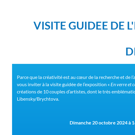
VISITE GUIDEE DE 
D
Parce que la créativité est au cœur de la recherche et de l’a
vous inviter à la visite guidée de l’exposition
«
En verre et 
créations de 10 couples d’artistes, dont le très emblémat
Libensky/Brychtova.
Dimanche 20 octobre 2024 à 