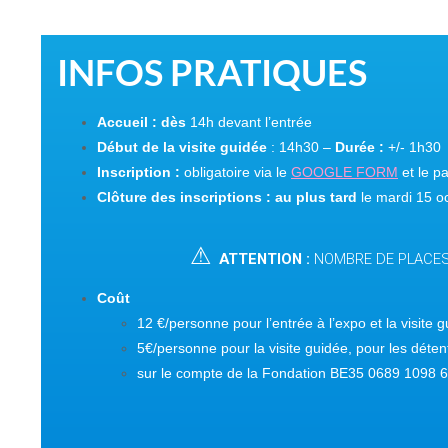
I
NFOS
PRATIQUES
Accueil : dès
14h devant l’entrée
Début de la visite guidée
: 14h30 –
Durée :
+/- 1h30
Inscription :
obligatoire via le
GOOGLE FORM
et le p
Clôture des inscriptions : au pl
us tard
le mardi 15 o
⚠
ATTENTION :
NOMBRE DE PLACES
Coût
12 €/personne pour l’entrée à l’expo et la visite 
5€/personne pour la visite guidée, pour les dét
sur le compte de la Fondation BE35 0689 1098