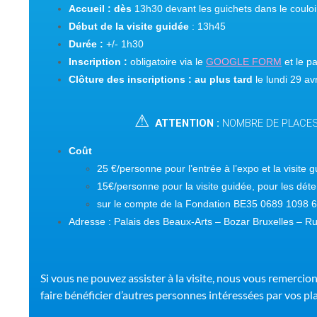
Accueil : dès
13h30 devant les guichets dans le couloir
Début de la visite guidée
: 13h45
Durée :
+/- 1h30
Inscription :
obligatoire via le
GOOGLE FORM
et le 
Clôture des inscriptions : au pl
us tard
le lundi 29 av
⚠
ATTENTION :
NOMBRE DE PLACES
Coût
25
€/personne pour l’entrée à l’expo et la visite 
15€/personne pour la visite guidée, pour les d
sur le compte de la Fondation BE35 0689 1098
Adresse :
Palais des Beaux-Arts – Bozar Bruxelles – R
Si vous ne pouvez assister à la visite, nous vous remercio
faire bénéficier d’autres personnes intéressées par vos pl