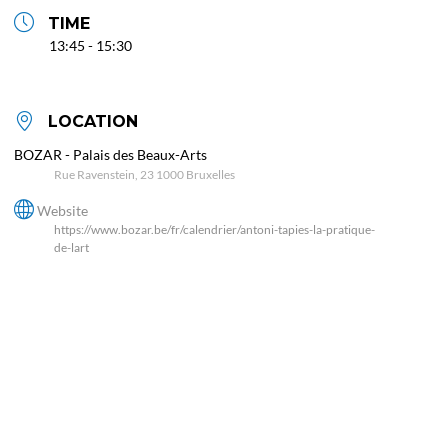
TIME
13:45 - 15:30
LOCATION
BOZAR - Palais des Beaux-Arts
Rue Ravenstein, 23 1000 Bruxelles
Website
https://www.bozar.be/fr/calendrier/antoni-tapies-la-pratique-
de-lart