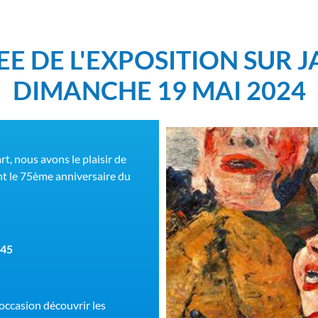
DEE DE L'EXPOSITION SUR 
DIMANCHE 19 MAI 2024
rt, nous avons le plaisir de
nt le 75ème anniversaire du
h45
’occasion découvrir les