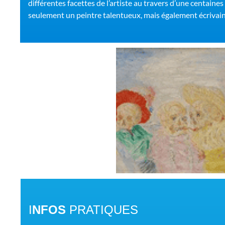
différentes facettes de l’artiste au travers d’une centaine
seulement un peintre talentueux, mais également écrivain
I
NFOS
PRATIQUES