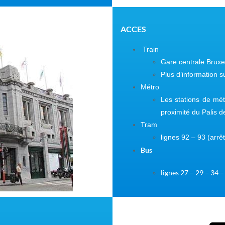
ACCES
Train
Gare centrale Bruxe
Plus d’information su
Métro
Les stations de mét
proximité du Palis 
Tram
lignes 92 – 93 (arrêt
Bus
lignes 27 – 29 – 34 –