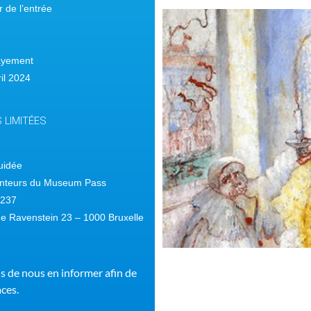
 de l’entrée
payement
ril 2024
 LIMITÉES
guidée
étenteurs du Museum Pass
 6237
ue Ravenstein 23 – 1000 Bruxelle
ns de nous en informer afin de
aces.