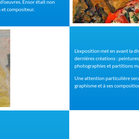
s d’oeuvres. Ensor était non
 et compositeur.
L’exposition met en avant la di
dernières créations : peintures
photographies et partitions m
Une attention particulière se
graphisme et à ses compositio