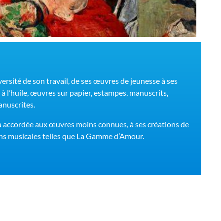
versité de son travail, de ses œuvres de jeunesse à ses
 à l’huile, œuvres sur papier, estampes, manuscrits,
anuscrites.
ra accordée aux œuvres moins connues, à ses créations de
ns musicales telles que La Gamme d’Amour.