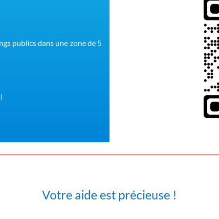
ings publics dans une zone de 5
)
Votre aide est précieuse !