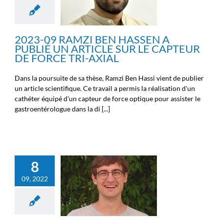
AXIAL
Nouvelles de la Fondation
Michel Cremer
Nouvelles des
chercheurs
Nouvelles des
2023-09 RAMZI BEN HASSEN A
ingénieurs
PUBLIÉ UN ARTICLE SUR LE CAPTEUR
DE FORCE TRI-AXIAL
Dans la poursuite de sa thèse, Ramzi Ben Hassi vient de publier
un article scientifique. Ce travail a permis la réalisation d'un
cathéter équipé d'un capteur de force optique pour assister le
gastroentérologue dans la di [...]
8
GILLES DECROLY A
09, 2022
DÉFENDU SA THÈSE LE 8
SEPTEMBRE 2022
Nouvelles de la Fondation
Michel Cremer
Nouvelles des
chercheurs
Nouvelles des