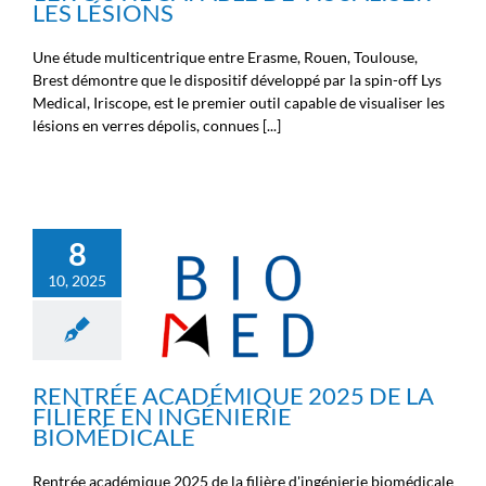
LES LÉSIONS
Une étude multicentrique entre Erasme, Rouen, Toulouse,
Brest démontre que le dispositif développé par la spin-off Lys
Medical, Iriscope, est le premier outil capable de visualiser les
lésions en verres dépolis, connues [...]
RENTRÉE ACADÉMIQUE
8
2025 DE LA FILIÈRE EN
10, 2025
INGÉNIERIE
BIOMÉDICALE
Non classé
Nouvelles de la
Fondation Michel Cremer
Nouvelles des chercheurs
Nouvelles des ingénieurs
RENTRÉE ACADÉMIQUE 2025 DE LA
Nouvelles des médecins
FILIÈRE EN INGÉNIERIE
BIOMÉDICALE
Rentrée académique 2025 de la filière d'ingénierie biomédicale