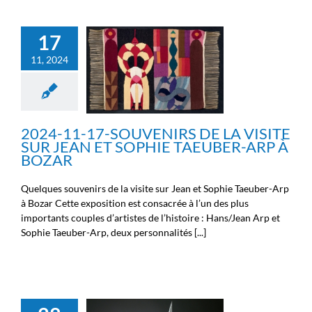
2024-11-17-SOUVENIRS
17
DE LA VISITE SUR JEAN
11, 2024
ET SOPHIE TAEUBER-ARP
À BOZAR
Non classé
Nouvelles de la
Fondation Michel Cremer
Nouvelles des chercheurs
Nouvelles des ingénieurs
2024-11-17-SOUVENIRS DE LA VISITE
Nouvelles des médecins
SUR JEAN ET SOPHIE TAEUBER-ARP À
BOZAR
Quelques souvenirs de la visite sur Jean et Sophie Taeuber-Arp
à Bozar Cette exposition est consacrée à l’un des plus
importants couples d’artistes de l’histoire : Hans/Jean Arp et
Sophie Taeuber-Arp, deux personnalités [...]
2024-10-20-SOUVENIRS