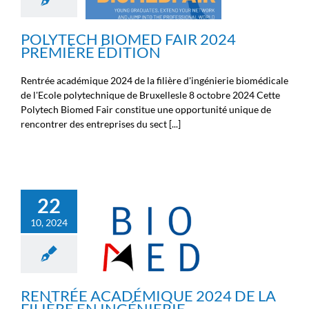
Nouvelles des chercheurs
Nouvelles des ingénieurs
Nouvelles des médecins
POLYTECH BIOMED FAIR 2024
PREMIÈRE ÉDITION
Rentrée académique 2024 de la filière d'ingénierie biomédicale
de l'Ecole polytechnique de Bruxellesle 8 octobre 2024 Cette
Polytech Biomed Fair constitue une opportunité unique de
rencontrer des entreprises du sect [...]
RENTRÉE ACADÉMIQUE
22
2024 DE LA FILIÈRE EN
10, 2024
INGÉNIERIE
BIOMÉDICALE
Non classé
Nouvelles de la
Fondation Michel Cremer
Nouvelles des chercheurs
Nouvelles des ingénieurs
RENTRÉE ACADÉMIQUE 2024 DE LA
Nouvelles des médecins
FILIÈRE EN INGÉNIERIE