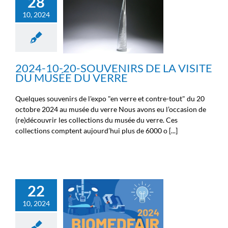
28
DE LA VISITE DU MUSÉE
10, 2024
DU VERRE
Non classé
Nouvelles de la
Fondation Michel Cremer
Nouvelles des chercheurs
Nouvelles des ingénieurs
2024-10-20-SOUVENIRS DE LA VISITE
Nouvelles des médecins
DU MUSÉE DU VERRE
Quelques souvenirs de l'expo "en verre et contre-tout" du 20
octobre 2024 au musée du verre Nous avons eu l’occasion de
(re)découvrir les collections du musée du verre. Ces
collections comptent aujourd’hui plus de 6000 o [...]
22
POLYTECH BIOMED FAIR
10, 2024
2024 PREMIÈRE ÉDITION
Non classé
Nouvelles de la
Fondation Michel Cremer