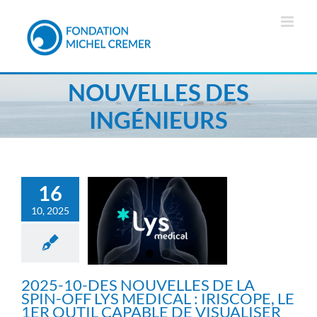
Passer
au
contenu
NOUVELLES DES
INGÉNIEURS
2025-10-DES
NOUVELLES DE LA SPIN-
OFF LYS MEDICAL :
16
IRISCOPE, LE 1ER OUTIL
10, 2025
CAPABLE DE VISUALISER
LES LÉSIONS
Ecosystème
Fil info
Infos
générales
Infos scientifiques
News
Nouvelles des
chercheurs
Nouvelles des
2025-10-DES NOUVELLES DE LA
ingénieurs
Nouvelles des
SPIN-OFF LYS MEDICAL : IRISCOPE, LE
médecins
Nouvelles des spin-
1ER OUTIL CAPABLE DE VISUALISER
off