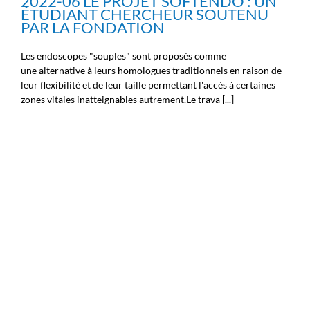
2022-06 LE PROJET SOFTENDO : UN
ÉTUDIANT CHERCHEUR SOUTENU
PAR LA FONDATION
Les endoscopes "souples" sont proposés comme
une alternative à leurs homologues traditionnels en raison de
leur flexibilité et de leur taille permettant l'accès à certaines
zones vitales inatteignables autrement.Le trava [...]
2022-06 DES
9
NOUVELLES DE LA SPIN-
OFF LYS MEDICAL
06, 2022
Ecosystème
Infos générales
Infos scientifiques
News
Nouvelles de la Fondation
Michel Cremer
Nouvelles des
chercheurs
Nouvelles des
ingénieurs
Nouvelles des
2022-06 DES NOUVELLES DE LA SPIN-
médecins
Nouvelles des spin-
OFF LYS MEDICAL
off