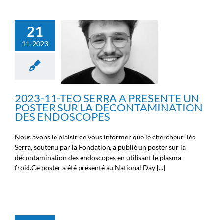
2023-11-TEO SERRA A
21
PRESENTE UN POSTER
11, 2023
SUR LA
DÉCONTAMINATION DES
ENDOSCOPES
Nouvelles de la Fondation
Michel Cremer
Nouvelles des
chercheurs
Nouvelles des
2023-11-TEO SERRA A PRESENTE UN
ingénieurs
POSTER SUR LA DÉCONTAMINATION
DES ENDOSCOPES
Nous avons le plaisir de vous informer que le chercheur Téo
Serra, soutenu par la Fondation, a publié un poster sur la
décontamination des endoscopes en utilisant le plasma
froid.Ce poster a été présenté au National Day [...]