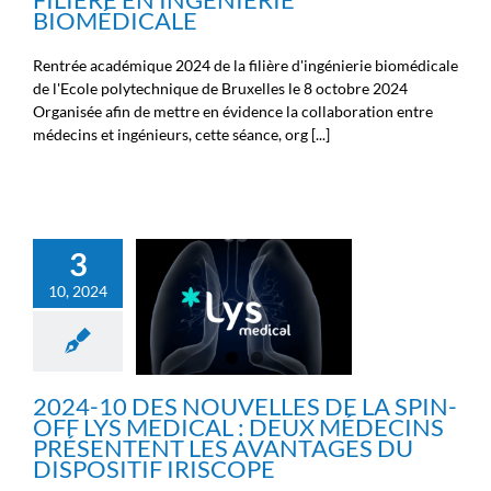
BIOMÉDICALE
Rentrée académique 2024 de la filière d'ingénierie biomédicale
de l'Ecole polytechnique de Bruxelles le 8 octobre 2024
Organisée afin de mettre en évidence la collaboration entre
médecins et ingénieurs, cette séance, org [...]
2024-10 DES
NOUVELLES DE LA SPIN-
OFF LYS MEDICAL : DEUX
3
MÉDECINS PRÉSENTENT
10, 2024
LES AVANTAGES DU
DISPOSITIF IRISCOPE
Ecosystème
Fil info
Infos
générales
Infos scientifiques
News
Nouvelles des
chercheurs
Nouvelles des
2024-10 DES NOUVELLES DE LA SPIN-
ingénieurs
Nouvelles des
OFF LYS MEDICAL : DEUX MÉDECINS
médecins
Nouvelles des spin-
PRÉSENTENT LES AVANTAGES DU
off
DISPOSITIF IRISCOPE