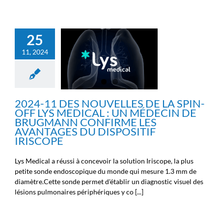
2024-11 DES
NOUVELLES DE LA SPIN-
OFF LYS MEDICAL : UN
25
MÉDECIN DE
BRUGMANN CONFIRME
11, 2024
LES AVANTAGES DU
DISPOSITIF IRISCOPE
Ecosystème
Fil info
Infos
générales
Infos scientifiques
News
Nouvelles des
2024-11 DES NOUVELLES DE LA SPIN-
chercheurs
Nouvelles des
OFF LYS MEDICAL : UN MÉDECIN DE
ingénieurs
Nouvelles des
BRUGMANN CONFIRME LES
médecins
Nouvelles des spin-
AVANTAGES DU DISPOSITIF
off
IRISCOPE
Lys Medical a réussi à concevoir la solution Iriscope, la plus
petite sonde endoscopique du monde qui mesure 1.3 mm de
diamètre.Cette sonde permet d'établir un diagnostic visuel des
lésions pulmonaires périphériques y co [...]