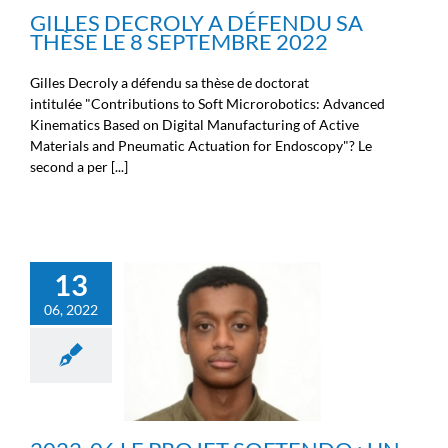
ingénieurs
GILLES DECROLY A DÉFENDU SA
THÈSE LE 8 SEPTEMBRE 2022
Gilles Decroly a défendu sa thèse de doctorat
intitulée "Contributions to Soft Microrobotics: Advanced
Kinematics Based on Digital Manufacturing of Active
Materials and Pneumatic Actuation for Endoscopy"? Le
second a per [...]
13
2022-06 LE PROJET
SOFTENDO : UN
06, 2022
ÉTUDIANT CHERCHEUR
SOUTENU PAR LA
FONDATION
Ecosystème
Nouvelles des
chercheurs
Nouvelles des
ingénieurs
Nouvelles des
médecins